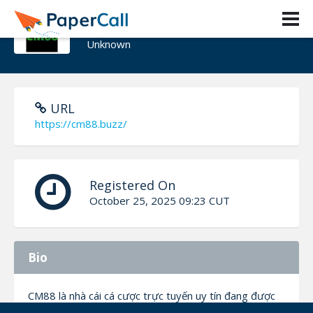
CM88
Unknown
URL
https://cm88.buzz/
Registered On
October 25, 2025 09:23 CUT
Bio
CM88 là nhà cái cá cược trực tuyến uy tín đang được
giới cược thủ mong chờ nhất năm 2025. Với chương