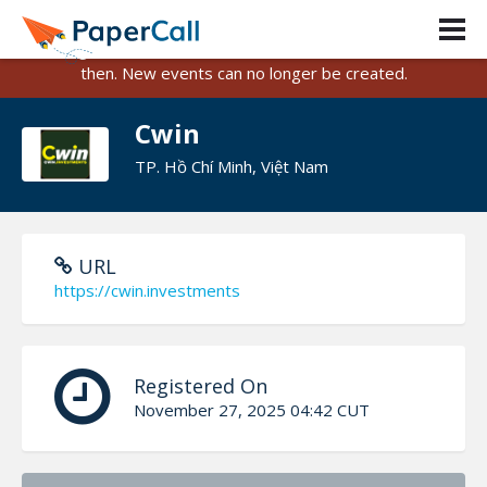
PaperCall is shutting down on August 31, 2026.
Existing events and submissions will remain available until
then. New events can no longer be created.
Cwin
TP. Hồ Chí Minh, Việt Nam
URL
https://cwin.investments
Registered On
November 27, 2025 04:42 CUT