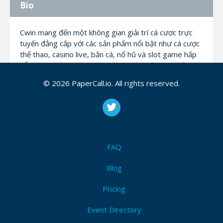
Bio
Cwin mang đến một không gian giải trí cá cược trực
tuyến đẳng cấp với các sản phẩm nổi bật như cá cược
thể thao, casino live, bắn cá, nổ hũ và slot game hấp
dẫn. Giao diện mượt mà, tương thích với mọi thiết bị,
đảm bảo người chơi có thể trải nghiệm dễ dàng mọi
© 2026 PaperCall.io. All rights reserved.
lúc mọi nơi. Cwin hỗ trợ nạp rút siêu tốc qua nhiều
phương thức thanh toán an toàn. Ngoài ra, nhà cái còn
thường xuyên tổ chức các chương trình khuyến mãi
hấp dẫn và có đội ngũ CSKH 24/7 hỗ trợ mọi thắc
mắc của người chơi.
FAQ
Thông Tin Liên Hệ: Thương Hiệu: Cwin Website:
https://cwin.investments Email:
Blog
support@cwin.investments Số Điện Thoại: 0974 812
Pricing
659 Địa Chỉ: 112 Nguyễn Văn Tạo, Xã Long Thới,
Huyện Nhà Bè, TP. Hồ Chí Minh, Việt Nam Zipcode:
Event Directory
700000