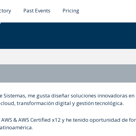
ctory
Past Events
Pricing
gas
de Sistemas, me gusta diseñar soluciones innovadoras en
cloud, transformación digital y gestión tecnológica.
 AWS & AWS Certified x12 y he tenido oportunidad de fo
Latinoamérica.