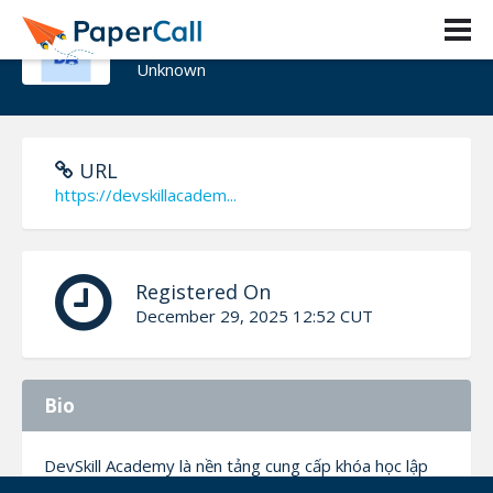
DevSkill Academy
Unknown
URL
https://devskillacadem...
Registered On
December 29, 2025 12:52 CUT
Bio
DevSkill Academy là nền tảng cung cấp khóa học lập
trình theo cấp độ, tài liệu thực hành và blog chia sẻ