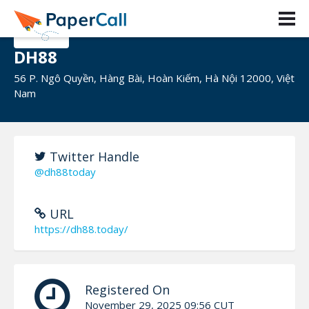
DH88
56 P. Ngô Quyền, Hàng Bài, Hoàn Kiếm, Hà Nội 12000, Việt
Nam
Twitter Handle
@dh88today
URL
https://dh88.today/
Registered On
November 29, 2025 09:56 CUT