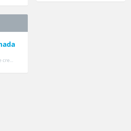
lhada
cre...