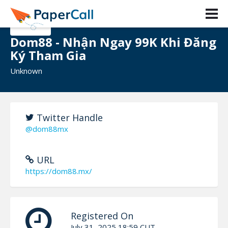
Dom88 - Nhận Ngay 99K Khi Đăng
Ký Tham Gia
Unknown
Twitter Handle
@dom88mx
URL
https://dom88.mx/
Registered On
July 31, 2025 18:59 CUT