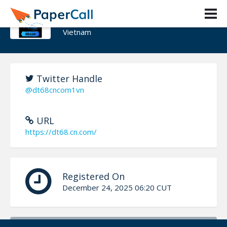
DT68 CN COM
Vietnam
Twitter Handle
@dt68cncom1vn
URL
https://dt68.cn.com/
Registered On
December 24, 2025 06:20 CUT