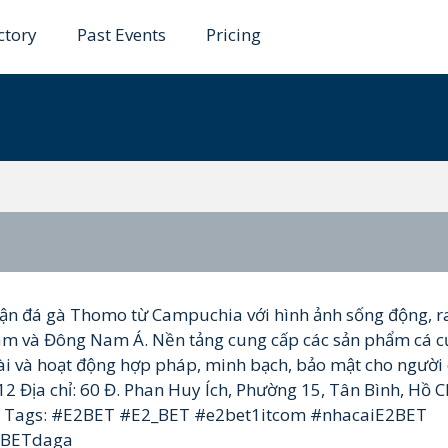
ctory
Past Events
Pricing
m
trận đá gà Thomo từ Campuchia với hình ảnh sống động, r
 Nam và Đông Nam Á. Nền tảng cung cấp các sản phẩm cá c
ài và hoạt động hợp pháp, minh bạch, bảo mật cho người 
 Địa chỉ: 60 Đ. Phan Huy Ích, Phường 15, Tân Bình, Hồ C
om Tags: #E2BET #E2_BET #e2bet1itcom #nhacaiE2BET
2BETdaga