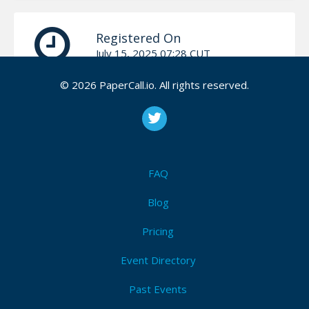
Registered On
July 15, 2025 07:28 CUT
© 2026 PaperCall.io. All rights reserved.
Bio
F8BET – Nạp rút siêu tốc, giao dịch tự động, không
giữ lệnh. F8BET hỗ trợ giao dịch 24/7 qua ngân hàng
FAQ
nội địa, ví điện tử (Momo, ZaloPay), thẻ cào, tiền điện
tử (USDT, BTC…). Mọi giao dịch đều được xử lý nhanh
Blog
chóng chỉ trong 1–3 phút, không cần xác nhận thủ
công. Cam kết: không giam tiền, không giới hạn rút,
Pricing
không thu phí ẩn. Website: https://f8bet.college ĐC:
510/27 Phú Thọ Hòa, Phường Phú Thọ Hoà, Quận
Event Directory
Tân phú, TP Hồ Chí Minh SĐT: 0967 215 996 Email:
contact@f8bet.college Hastags: #f8bet #nhacaif8bet
Past Events
#f8betcollege #casino #nohu #thethao #banca