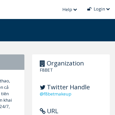
Login
Help
Organization
F8BET
thao,
Twitter Handle
ên cả
 tiên
@f8betmakeup
n khai
24/7,
URL