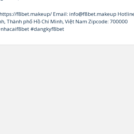
https://f8bet.makeup/ Email: info@f8bet.makeup Hotlin
ình, Thành phố Hồ Chí Minh, Việt Nam Zipcode: 700000
#nhacaif8bet #dangkyf8bet