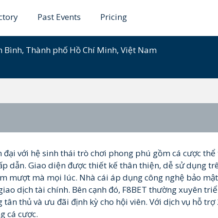
ctory
Past Events
Pricing
 Bình, Thành phố Hồ Chí Minh, Việt Nam
đại với hệ sinh thái trò chơi phong phú gồm cá cược thể 
hấp dẫn. Giao diện được thiết kế thân thiện, dễ sử dụng tr
hiệm mượt mà mọi lúc. Nhà cái áp dụng công nghệ bảo mật
iao dịch tài chính. Bên cạnh đó, F8BET thường xuyên triể
n thủ và ưu đãi định kỳ cho hội viên. Với dịch vụ hỗ trợ 
g cá cược.