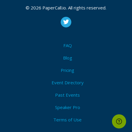
bởi tổ chức Gaming Curacao ECG. Thành lập từ năm
© 2026 PaperCall.io. All rights reserved.
2019 và đặt trụ sở tại Curacao, FEBET đã chính thức
ra mắt thị trường Việt Nam vào tháng 1 năm 2024,
mang đến một sân chơi cá cược chuyên nghiệp, bảo
mật cao và đầy cơ hội trúng thưởng lớn. Thông tin chi
tiết: - Website: http://febet.lol/ - Địa chỉ: 7-21, 7 Lê
Thế Tiết, TT. Lao Bảo, Hướng Hóa, Quảng Trị, Việt
FAQ
Nam - Email: support@febet.lol - Phone: 867942360
#febet, #nha_cai_febet, #febet_casino, #febet_game
Blog
# Febet_lol
Pricing
Event Directory
Past Events
Speaker Pro
Terms of Use