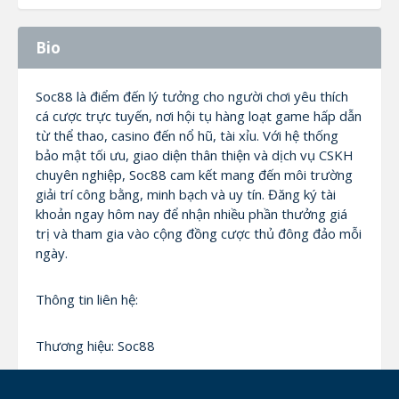
Bio
Soc88 là điểm đến lý tưởng cho người chơi yêu thích
cá cược trực tuyến, nơi hội tụ hàng loạt game hấp dẫn
từ thể thao, casino đến nổ hũ, tài xỉu. Với hệ thống
bảo mật tối ưu, giao diện thân thiện và dịch vụ CSKH
chuyên nghiệp, Soc88 cam kết mang đến môi trường
giải trí công bằng, minh bạch và uy tín. Đăng ký tài
khoản ngay hôm nay để nhận nhiều phần thưởng giá
trị và tham gia vào cộng đồng cược thủ đông đảo mỗi
ngày.
Thông tin liên hệ:
Thương hiệu: Soc88
Website: https://fitforlady.de.com/