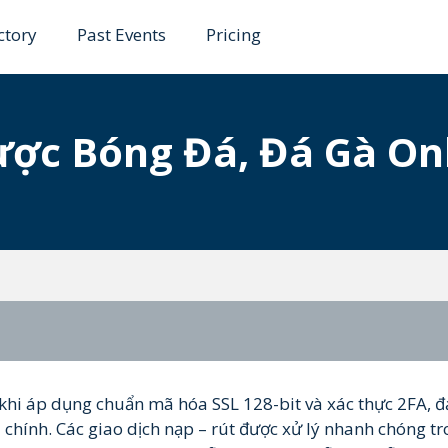
ctory
Past Events
Pricing
Cược Bóng Đá, Đá Gà On
khi áp dụng chuẩn mã hóa SSL 128-bit và xác thực 2FA, 
i chính. Các giao dịch nạp – rút được xử lý nhanh chóng t