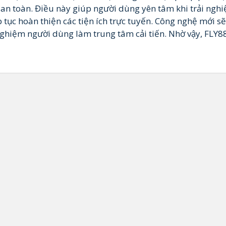
an toàn. Điều này giúp người dùng yên tâm khi trải ngh
p tục hoàn thiện các tiện ích trực tuyến. Công nghệ mới s
 nghiệm người dùng làm trung tâm cải tiến. Nhờ vậy, FLY8