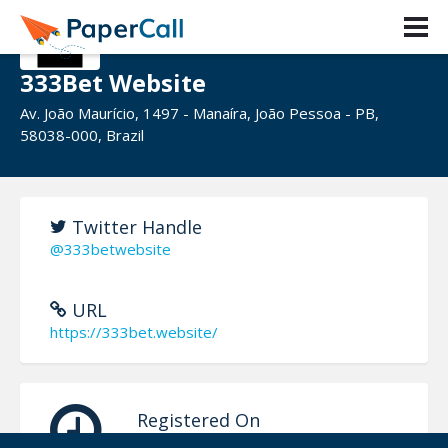
333Bet Website
Av. João Maurício, 1497 - Manaíra, João Pessoa - PB,
58038-000, Brazil
Twitter Handle
@333betwebsite
URL
https://333bet.website/
Registered On
May 17, 2025 05:28 CUT