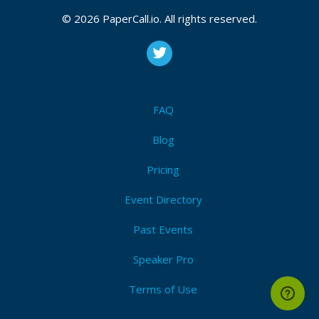
đại, bảo mật cao và tỷ lệ cược hấp dẫn. Địa chỉ: 266 Đ.
© 2026 PaperCall.io. All rights reserved.
Lưu Hữu Phước, Phường 15, Quận 8, Hồ Chí Minh,
Việt Nam. Phone: 0885482180. Email:
info@ga179.site. Website: https://ga179.site/
#ga179 #trangchuga179 #dangkyga179
#dangnhapga179 #linkga179
FAQ
Blog
Pricing
Event Directory
Past Events
Speaker Pro
Terms of Use