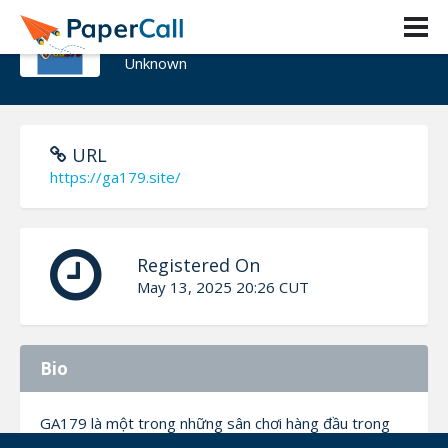
GA179 Site
Unknown
URL
https://ga179.site/
Registered On
May 13, 2025 20:26 CUT
Bio
GA179 là một trong những sân chơi hàng đầu trong
lĩnh vực đá gà trực tuyến, nổi bật với hệ thống hiện