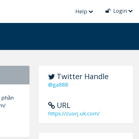
Login
Help
Twitter Handle
@ga888
t phần
URL
om/
https://zuorj.uk.com/