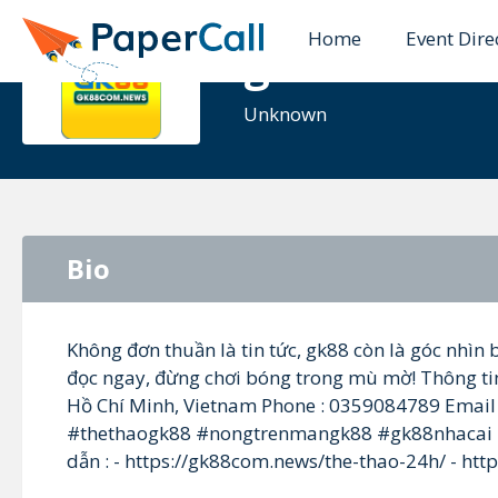
Home
Event Dire
gk88 Nhà c
Unknown
Bio
Không đơn thuần là tin tức, gk88 còn là góc nhìn
đọc ngay, đừng chơi bóng trong mù mờ! Thông tin 
Hồ Chí Minh, Vietnam Phone : 0359084789 Emai
#thethaogk88 #nongtrenmangk88 #gk88nhacai #
dẫn : - https://gk88com.news/the-thao-24h/ - h