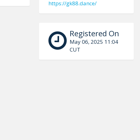
https://gk88.dance/
Registered On
May 06, 2025 11:04
CUT