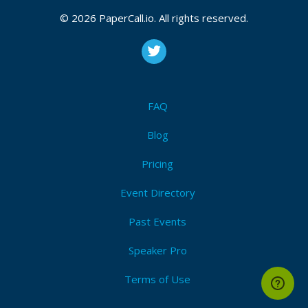
Bio
© 2026 PaperCall.io. All rights reserved.
GK88 là nền tảng giải trí trực tuyến đẳng cấp, mang
đến những trải nghiệm cá cược hấp dẫn và độc đáo
cho các tín đồ đam mê thử thách. Địa chỉ: 55 Tân Hải,
Phường 13, Tân Bình, Hồ Chí Minh, Việt Nam. Phone:
0987675868. Email: info@gk88.men. Website:
FAQ
https://gk88.men/ #gk88 #trangchugk88
#dangkygk88 #dangnhapgk88 #linkgk88
Blog
Pricing
Event Directory
Past Events
Speaker Pro
Terms of Use