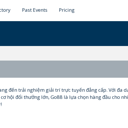
ctory
Past Events
Pricing
g đến trải nghiệm giải trí trực tuyến đẳng cấp. Với đa d
 cơ hội đổi thưởng lớn, Go88 là lựa chọn hàng đầu cho nh
!