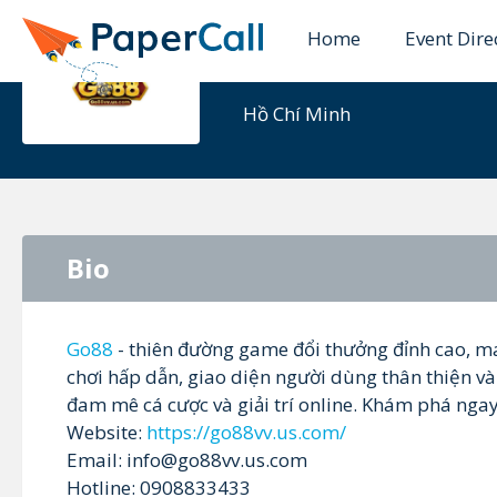
Home
Event Dire
Go88
Hồ Chí Minh
Bio
Go88
- thiên đường game đổi thưởng đỉnh cao, man
chơi hấp dẫn, giao diện người dùng thân thiện và
đam mê cá cược và giải trí online. Khám phá ngay
Website:
https://go88vv.us.com/
Email: info@go88vv.us.com
Hotline: 0908833433