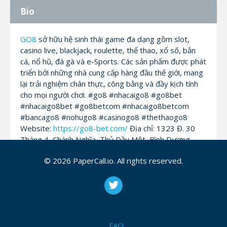
Bio
GO8
sở hữu hệ sinh thái game đa dạng gồm slot,
casino live, blackjack, roulette, thể thao, xổ số, bắn
cá, nổ hũ, đá gà và e-Sports. Các sản phẩm được phát
triển bởi những nhà cung cấp hàng đầu thế giới, mang
lại trải nghiệm chân thực, công bằng và đầy kịch tính
cho mọi người chơi. #go8 #nhacaigo8 #go8bet
#nhacaigo8bet #go8betcom #nhacaigo8betcom
#bancago8 #nohugo8 #casinogo8 #thethaogo8
Website:
https://go8-bet.com/
Địa chỉ: 1323 Đ. 30
Tháng 4, Chánh Nghĩa, Thủ Dầu Một, Bình Dương
SĐT: 0912080809 Email: go8-betcom@gmail.com
© 2026 PaperCall.io. All rights reserved.
Social:
https://x.com/go8betcom
https://www.youtube.com/@go8betcom
https://www.pinterest.com/go8betcom/
https://www.twitch.tv/go8betcom
https://tumblr.com/go8betcom
https://gravatar.com/go8betcom
FAQ