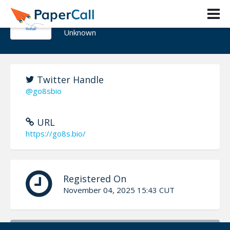
GO8
Unknown
Twitter Handle
@go8sbio
URL
https://go8s.bio/
Registered On
November 04, 2025 15:43 CUT