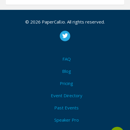
Registered On
© 2026 PaperCall.io. All rights reserved.
October 25, 2025 17:16 CUT
Bio
FAQ
Go8 là cổng game đổi thưởng hấp dẫn, chơi mượt,
Blog
nạp rút nhanh, uy tín hàng đầu. Giao diện đẹp, nhiều
game hot đang chờ bạn khám phá! Thông tin liên hệ:
Pricing
Chủ Sở Hữu: CEO Trung Quân Website:
https://go8vn.bio/ EMAIL: Go8bio@gmail.com Đ/C:
Event Directory
186 Phan Đăng Lưu, Phường 4, Phú Nhuận, Thành
phố Hồ Chí Minh 700000, Việt Nam SĐT:
Past Events
0978925888 Hagtag: #GO8 #GO8.BIO
#GO8CASINO # GO8BET #GO8.COM
Speaker Pro