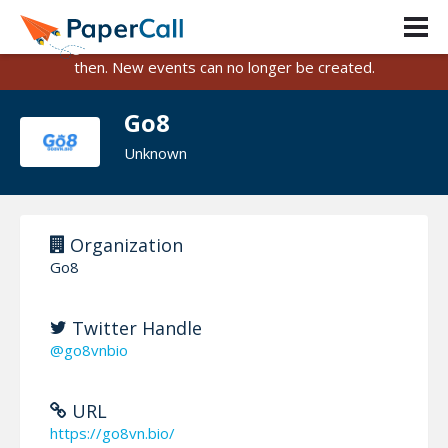
PaperCall is shutting down on August 31, 2026.
Existing events and submissions will remain available until
then. New events can no longer be created.
Go8
Unknown
Organization
Go8
Twitter Handle
@go8vnbio
URL
https://go8vn.bio/