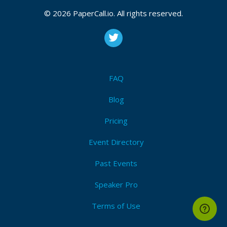
nghiệm thực chiến và tư duy có trách nhiệm. Từ niềm
© 2026 PaperCall.io. All rights reserved.
đam mê ban đầu, ông xây dựng hệ thống phương
pháp soi cầu rõ ràng, dễ hiểu, giúp người chơi tại
https://lo-de-online.com.mx/ giảm cảm tính và nâng
cao hiệu quả. Website: https://lo-de-
online.com.mx/ha-thien-vu/
FAQ
Blog
Pricing
Event Directory
Past Events
Speaker Pro
Terms of Use