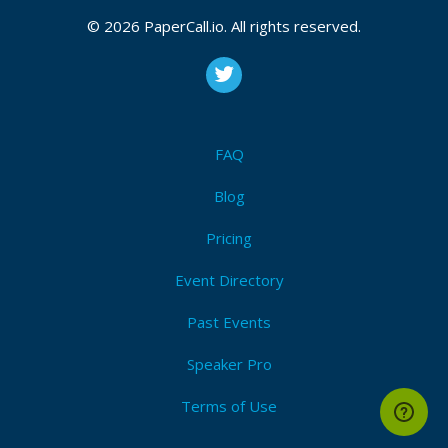
Bio
© 2026 PaperCall.io. All rights reserved.
Heybaji এশিয়ার শীর্ষ অনলাইন বিনোদন কেন্দ্রগুলির মধ্যে একটি, যেখানে
খেলোয়াড়রা উপভোগ করতে পারেন উত্তেজনাপূর্ণ মোরগ লড়াই, লটারি, মাছ
শিকার, লাইভ ক্যাসিনো এবং ক্রীড়া বেটিং সহ অসংখ্য জনপ্রিয় খেলা।
আধুনিক ডিজাইন, দ্রুত সিস্টেম এবং পেশাদার পরিষেবার মাধ্যমে, Heybaji
প্রতিটি ব্যবহারকারীর জন্য এক বিলাসবহুল, নিরাপদ ও রোমাঞ্চকর বিনোদন
FAQ
অভিজ্ঞতা নিশ্চিত করে। . এখনই প্রবেশ করুন : ওয়েবসাইট :
https://heybaji.ink/ ঠিকানা : ১১০, নর্থ অ্যাভিনিউ, নর্থ অ্যাভিনিউ
Blog
রোড এলাকা, রাইসিনা হিলস, নয়াদিল্লি, দিল্লি ১১০০০৪, ভারত ফোন নম্বর :
919876562891 Email : heybajiink@gmail.com
Pricing
#heybaji #heybajicasino #লগইনকরুনheybaji
#প্রবেশকরুনheybaji
Event Directory
Past Events
Speaker Pro
Terms of Use