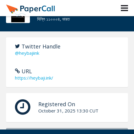
বুকমেকার heybaji
দিল্লি ১১০০০৪, ভারত
Twitter Handle
@heybajiink
URL
https://heybaji.ink/
Registered On
October 31, 2025 13:30 CUT