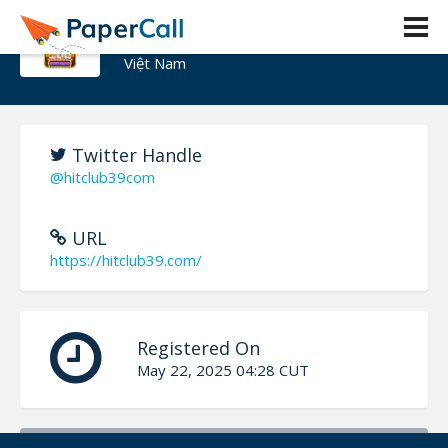
HitClub
Việt Nam
Twitter Handle
@hitclub39com
URL
https://hitclub39.com/
Registered On
May 22, 2025 04:28 CUT