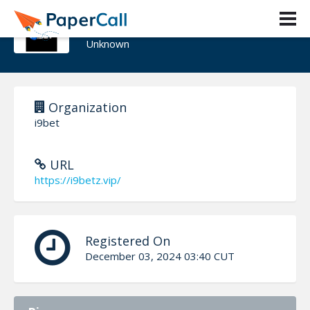
i9betz Vip
Unknown
Organization
i9bet
URL
https://i9betz.vip/
Registered On
December 03, 2024 03:40 CUT