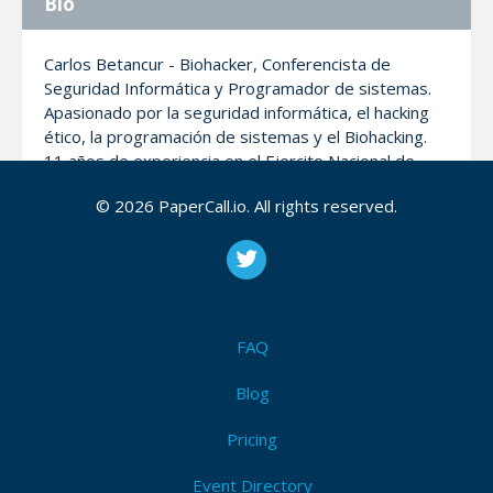
Bio
Carlos Betancur - Biohacker, Conferencista de
Seguridad Informática y Programador de sistemas.
Apasionado por la seguridad informática, el hacking
ético, la programación de sistemas y el Biohacking.
11 años de experiencia en el Ejercito Nacional de
Colombia en el área de Ciber Inteligencia. 4 años
© 2026 PaperCall.io. All rights reserved.
dedicados a la investigación de nuevas tecnologías,
ademas de ser el primer Colombiano con tecnología
NFC/RFID implantada bajo la piel y conferencista
porque amo compartir lo que se y lo que soy.
FAQ
My Talks
Blog
Pricing
Biohacking - Implantes NFC/RFID
Los avances de la tecnología nos conducen al
Event Directory