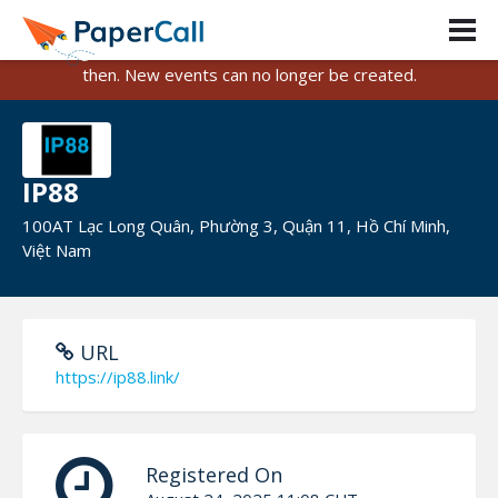
PaperCall is shutting down on August 31, 2026.
Existing events and submissions will remain available until
then. New events can no longer be created.
IP88
100AT Lạc Long Quân, Phường 3, Quận 11, Hồ Chí Minh,
Việt Nam
URL
https://ip88.link/
Registered On