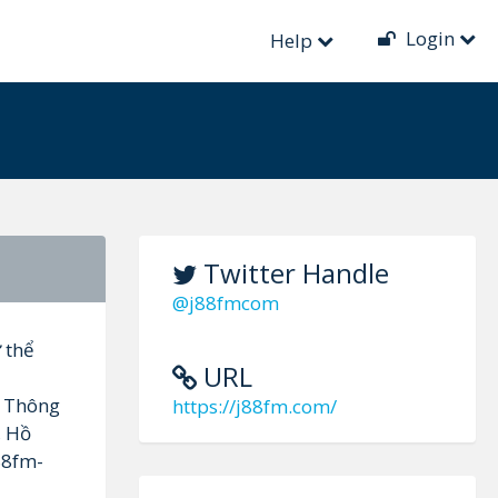
Login
Help
Twitter Handle
@j88fmcom
 thể
URL
! Thông
https://j88fm.com/
, Hồ
88fm-