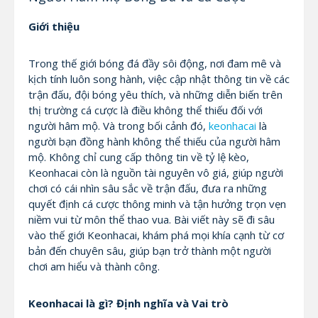
Giới thiệu
Trong thế giới bóng đá đầy sôi động, nơi đam mê và
kịch tính luôn song hành, việc cập nhật thông tin về các
trận đấu, đội bóng yêu thích, và những diễn biến trên
thị trường cá cược là điều không thể thiếu đối với
người hâm mộ. Và trong bối cảnh đó,
keonhacai
là
người bạn đồng hành không thể thiếu của người hâm
mộ. Không chỉ cung cấp thông tin về tỷ lệ kèo,
Keonhacai còn là nguồn tài nguyên vô giá, giúp người
chơi có cái nhìn sâu sắc về trận đấu, đưa ra những
quyết định cá cược thông minh và tận hưởng trọn vẹn
niềm vui từ môn thể thao vua. Bài viết này sẽ đi sâu
vào thế giới Keonhacai, khám phá mọi khía cạnh từ cơ
bản đến chuyên sâu, giúp bạn trở thành một người
chơi am hiểu và thành công.
Keonhacai là gì? Định nghĩa và Vai trò