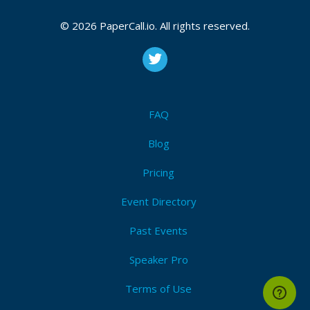
© 2026 PaperCall.io. All rights reserved.
Chơi có trách nhiệm:
Cá cược chỉ nên là một hình
thức giải trí, đừng để nó ảnh hưởng đến cuộc sống
của bạn.
Quản lý vốn thông minh:
Luôn đặt ra ngân sách
và tuân thủ kỷ luật.
Tìm hiểu kỹ trước khi đặt cược:
Đừng đặt cược
FAQ
dựa trên cảm tính, hãy nghiên cứu thông tin kỹ
lưỡng.
Blog
Không đặt cược vào những gì bạn không
hiểu:
Nếu bạn không hiểu một loại kèo nào đó,
Pricing
đừng đặt cược vào nó.
Cảnh giác với các chiêu trò lừa đảo:
Luôn cẩn
Event Directory
thận với những lời hứa hẹn về chiến thắng chắc
chắn.
Past Events
Chủ động tìm kiếm thông tin:
Đừng chỉ dựa vào
một nguồn thông tin duy nhất.
Speaker Pro
Terms of Use