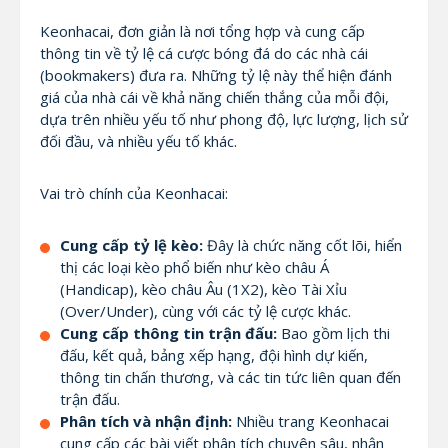
Keonhacai, đơn giản là nơi tổng hợp và cung cấp
thông tin về tỷ lệ cá cược bóng đá do các nhà cái
(bookmakers) đưa ra. Những tỷ lệ này thể hiện đánh
giá của nhà cái về khả năng chiến thắng của mỗi đội,
dựa trên nhiều yếu tố như phong độ, lực lượng, lịch sử
đối đầu, và nhiều yếu tố khác.
Vai trò chính của Keonhacai:
Cung cấp tỷ lệ kèo:
Đây là chức năng cốt lõi, hiển
thị các loại kèo phổ biến như kèo châu Á
(Handicap), kèo châu Âu (1X2), kèo Tài Xỉu
(Over/Under), cùng với các tỷ lệ cược khác.
Cung cấp thông tin trận đấu:
Bao gồm lịch thi
đấu, kết quả, bảng xếp hạng, đội hình dự kiến,
thông tin chấn thương, và các tin tức liên quan đến
trận đấu.
Phân tích và nhận định:
Nhiều trang Keonhacai
cung cấp các bài viết phân tích chuyên sâu, nhận