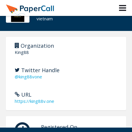
King88v one
vietnam
Organization
King88
Twitter Handle
@king88vone
URL
https://king88v.one
Registered On