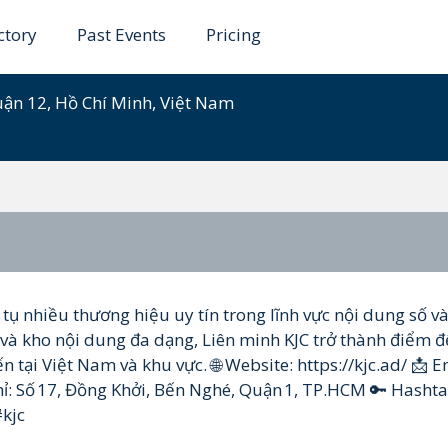
ctory
Past Events
Pricing
iải Trí
uận 12, Hồ Chí Minh, Việt Nam
quy tụ nhiều thương hiệu uy tín trong lĩnh vực nội dung số 
ng và kho nội dung đa dạng, Liên minh KJC trở thành điểm 
 tại Việt Nam và khu vực. 🌐 Website: https://kjc.ad/ 📩 E
hỉ: Số 17, Đồng Khởi, Bến Nghé, Quận 1, TP.HCM 🔑 Hashta
#kjc