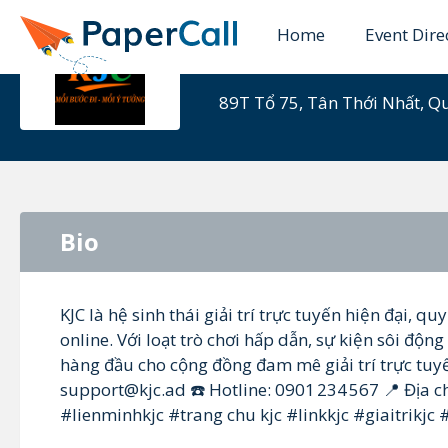
Home
Event Dire
Liên Minh G
89T Tổ 75, Tân Thới Nhất, Q
Bio
KJC là hệ sinh thái giải trí trực tuyến hiện đại, 
online. Với loạt trò chơi hấp dẫn, sự kiện sôi độ
hàng đầu cho cộng đồng đam mê giải trí trực tuyến
support@kjc.ad ☎️ Hotline: 0901 234 567 📍 Địa c
#lienminhkjc #trang chu kjc #linkkjc #giaitrikjc 