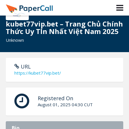
kubet77vip.bet – Trang Chủ Chính
Thức Uy TÍn Nhất Việt Nam 2025
Unknown
URL
https://kubet77vip.bet/
Registered On
August 01, 2025 04:30 CUT
Bio