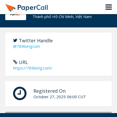
Nhà cái 789BET
Thành phố Hồ Chí Minh, Việt Nam
Twitter Handle
@789betgcom
URL
https://789betg.com/
Registered On
October 27, 2025 06:00 CUT