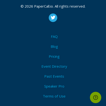
Philippines. Cung cấp đa dạng trò chơi như Tiến Lên,
© 2026 PaperCall.io. All rights reserved.
Poker, Phỏm, Mậu Binh, Xì Tố và Baccarat, Gemwin
thu hút đông đảo game thủ châu Á. ​
Địa chỉ: 727 Đ. Cộng Hòa, Phường 4, Tân Bình, Thành
phố Hồ Chí Minh, Việt Nam
Phone: 0927730111
Email: nhacaiuytingocom@gmail.com
FAQ
Website:
https://nhacaiuytingo.com/gemwin/
Hastags: #gemwin #linkvaogemwin #nhacaigemwin
Blog
#nhacaiuytingocomgemwin
Pricing
Event Directory
Past Events
Speaker Pro
Terms of Use