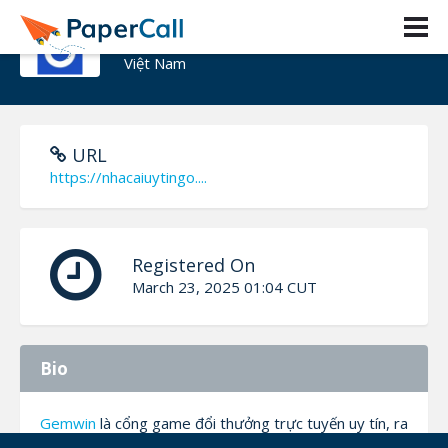
Nhà cái Gemwin
Việt Nam
URL
https://nhacaiuytingo....
Registered On
March 23, 2025 01:04 CUT
Bio
Gemwin
là cổng game đổi thưởng trực tuyến uy tín, ra
mắt năm 2018 bởi Las Vegas Sands, với trụ sở tại