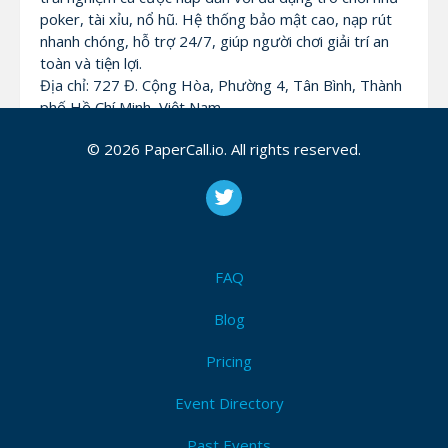
poker, tài xỉu, nổ hũ. Hệ thống bảo mật cao, nạp rút
nhanh chóng, hỗ trợ 24/7, giúp người chơi giải trí an
toàn và tiện lợi.
Địa chỉ: 727 Đ. Cộng Hòa, Phường 4, Tân Bình, Thành
phố Hồ Chí Minh, Việt Nam
Phone: 0927730111
© 2026 PaperCall.io. All rights reserved.
Email: nhacaiuytingocom@gmail.com
Website:
https://nhacaiuytingo.com/tipclub/
Hastags: #tipclub #nhacaitipclub #linktipclub
#linkvaotipclub #nhacaiuytingocomtipclub
https://www.twitch.tv/linkvaotipclub
https://500px.com/p/linkvaotipclub
FAQ
https://heylink.me/linkvaotipclub/
https://distinct-coral-57b.notion.site/Nh-c-i-Tipclub-
Blog
1bea5290ae2c804a8b21c8e6081c2d13
https://diigo.com/0z6837
Pricing
https://soctrip.com/post/1e5f9bd0-06cd-11f0-
a062-c73beb8f2664
Event Directory
https://band.us/page/98091490/post/1
https://www.notebook.ai/users/1023262
Past Events