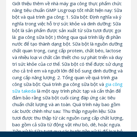
Giới thiệu thêm về nhà máy gia công thực phẩm chức
năng tiêu chuẩn GMP Lisgroup tốt nhất hiện nay: Sữa
bột và quá trình gia công: 1. Sữa bột: Định nghĩa và ý
nghĩa trong việc hỗ trợ sức khỏe và dinh dưỡng: Sữa
bột là sản phẩm được sản xuất từ sữa tươi được gọi
là: gia công sữa bột ) thông qua quá trình lấy đi phần
nước để tạo thành dạng bột. Sữa bột là nguồn dưỡng
chất quan trọng, cung cấp protein, chất béo, lactose
và nhiều loại vi chất cần thiết cho sự phát triển và duy
trì sức khỏe của cơ thể. Sữa bột có thể được sử dụng
cho cả trẻ em và người lớn để bổ sung dinh dưỡng và
cung cấp năng lượng. 2. Tổng quan về quá trình gia
công sữa bột: Quá trình gia công sữa bột và
gia công
sữa takeda
là một quy trình phức tạp và cẩn thận để
đảm bảo rằng sữa bột cuối cùng đáp ứng các tiêu
chuẩn chất lượng và an toàn. Quá trình này bao gồm
các bước chính như sau: Thu thập nguyên liệu: Sữa
tươi được thu thập từ các nguồn cung cấp chất lượng,
bao gồm cả sữa từ động vật như bò, dê, hoặc ngựa.
Tiền xử lý: Sữa tươi qua các bước tiền xử lý để loại bỏ