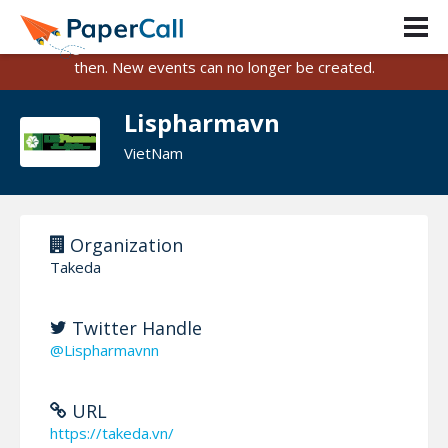
PaperCall is shutting down on August 31, 2026.
Existing events and submissions will remain available until
then. New events can no longer be created.
Lispharmavn
VietNam
Organization
Takeda
Twitter Handle
@Lispharmavnn
URL
https://takeda.vn/