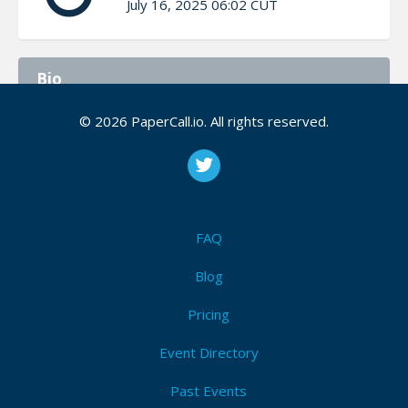
July 16, 2025 06:02 CUT
Bio
© 2026 PaperCall.io. All rights reserved.
Lô đề là sân chơi số trực tuyến hàng đầu với quy trình
thanh toán tự động, kết quả cập nhật liên tục và bảo
mật tối ưu. Người chơi dễ dàng tham gia dự đoán số
may mắn, rút thưởng nhanh, bảo đảm mọi thông tin
và giao dịch được giữ an toàn tuyệt đối.
FAQ
Thông tin liên hệ Thương hiệu: Lô đề Website:
https://lodevip.online/ Email: info@lodevip.online
Blog
Phone: 0937 718 332 Địa chỉ: 27 Đường 3/2, Phường
Pricing
11, Quận 10, TP. Hồ Chí Minh Zipcode: 700000
Event Directory
Hashtag #lode #lodeviponline #lodeviponlineonline
#dangkylode #dangnhaplode #lodeuytin
Past Events
#lodeviponlineclub #lodeviponlinevn