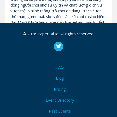
đồng người chơi nhờ sự uy tín và chất lượng dịch vụ
vượt trội. Với hệ thống trò chơi đa dạng, từ cá cược
thể thao, game bài, slots đến các trò chơi casino hiện
đại, May88 hứa hẹn mang đến trải nghiệm giải trí đỉnh
cao.
© 2026 PaperCall.io. All rights reserved.
May88 sở hữu hệ thống bảo mật tối ưu, đảm bảo an
toàn cho mọi giao dịch và thông tin cá nhân. Giao diện
thân thiện, dễ sử dụng cùng tốc độ nạp rút tiền nhanh
chóng, giúp người chơi tận hưởng trò chơi một cách
liền mạch. Đặc biệt, các chương trình khuyến mãi hấp
FAQ
dẫn và ưu đãi lớn từ May88 luôn là điểm nhấn, mang
đến cơ hội thắng lớn mỗi ngày.
Blog
Pricing
Tham gia May88 ngay để bước vào thế giới cá cược
chuyên nghiệp và nhận về những phần thưởng giá trị!”
Event Directory
https://may88.football/
Past Events
09.3579.1082 26 Đ. Đông Du, Bến Nghé, Quận 1, Hồ