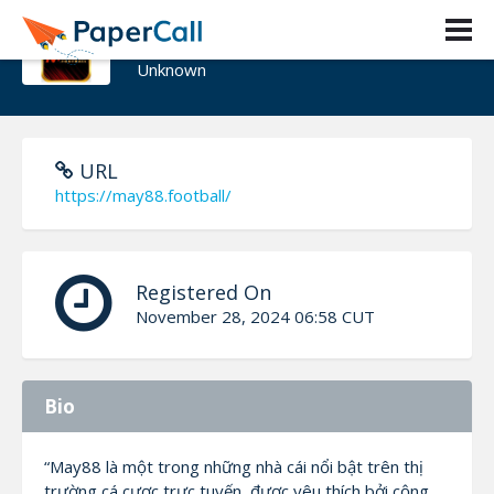
may88football
Unknown
URL
https://may88.football/
Registered On
November 28, 2024 06:58 CUT
Bio
“May88 là một trong những nhà cái nổi bật trên thị
trường cá cược trực tuyến, được yêu thích bởi cộng