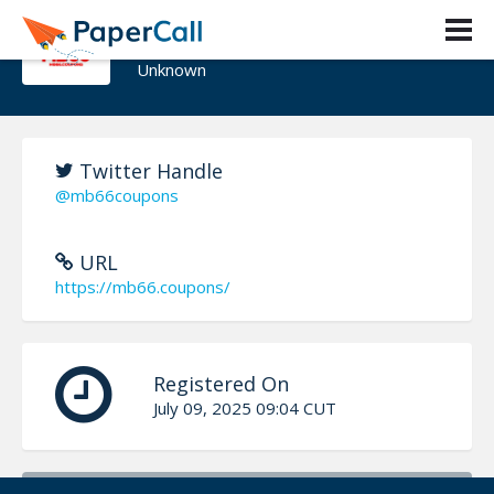
Nhà Cái MB66
Unknown
Twitter Handle
@mb66coupons
URL
https://mb66.coupons/
Registered On
July 09, 2025 09:04 CUT