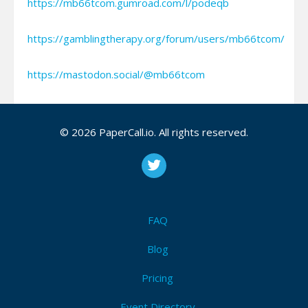
https://mb66tcom.gumroad.com/l/podeqb
https://gamblingtherapy.org/forum/users/mb66tcom/
https://mastodon.social/@mb66tcom
https://gitee.com/mb66tcom
© 2026 PaperCall.io. All rights reserved.
https://www.walkscore.com/people/206648346413/mb66
https://beacons.ai/mb66tcom
https://www.reverbnation.com/mb66tcom
FAQ
Blog
https://mb66tcom.blog.shinobi.jp/
Pricing
https://kayjfhsghxtwyabgxhsvvsf.systeme.io/mb66tcom
Event Directory