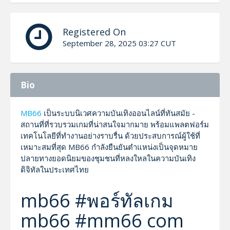
Registered On
September 28, 2025 03:27 CUT
Bio
MB66
เป็นระบบนิเวศความบันเทิงออนไลน์ที่ทันสมัย -
สถานที่ที่รวบรวมเกมที่น่าสนใจมากมาย พร้อมแพลตฟอร์ม
เทคโนโลยีที่ทำงานอย่างราบรื่น ด้วยประสบการณ์ผู้ใช้ที่
เหมาะสมที่สุด MB66 กำลังยืนยันตำแหน่งเป็นจุดหมาย
ปลายทางยอดนิยมของชุมชนที่หลงใหลในความบันเทิง
ดิจิทัลในประเทศไทย
mb66 #พอร์ทัลเกม
mb66 #mm66 com