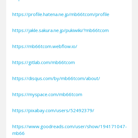
https://profile.hatena.ne.jp/mb66tcom/profile
https://jakle.sakura.ne.jp/pukiwiki/?mb66tcom
https://mb66tcom.webflow.io/
https://gitlab.com/mb66tcom
https://disqus.com/by/mb66tcom/about/
https://myspace.com/mb66tcom
https://pixabay.com/users/52492379/
https://www.goodreads.com/user/show/194171047-
mb66