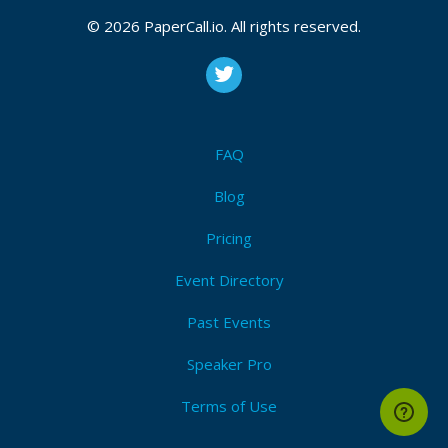
© 2026 PaperCall.io. All rights reserved.
Bio
Nhà cái uy tín - merrillhistory.org Website chuyên
đánh giá TOP nhà cái uy tín hàng đầu Việt Nam 2025.
Chia sẻ kiến thức về Cá cược trực tuyến cho anh em,
FAQ
thu thập và cung cấp các thông tin mã code Khuyến
mãi cập nhật mới nhất từ các nhà cái hot được đông
Blog
đảo người chơi tin tưởng hiện nay. #Nhàcáiuytín-
Pricing
merrillhistory.org #socdia #nhacaiCasino # #Casino
#Đánh_giá_top_10_nhà_cái_2025 #merrillhistoryorg
Event Directory
Địa chỉ: 233 P. Minh Khai, Vĩnh Tuy, Hai Bà Trưng, Hà
Nội, Vietnam Điện thoại: 0898846669 Gmail:
Past Events
nhacaiuytin@merrillhistory.org Website Nhà cái uy tín:
https://merrillhistory.org/
Speaker Pro
Terms of Use