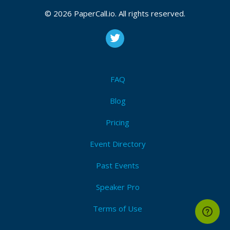
© 2026 PaperCall.io. All rights reserved.
Bio
MK.MBA là nhà cái TOP đầu khu vực Châu á, cung cấp
nhiều dịch vụ cá cược uy tín hợp pháp. Với trụ sở tại
FAQ
nhiều quốc gia như: Việt nam, Hàn quốc, Philipines,
Campuchia, Ấn độ… MK mang lại niềm đam mê cá
Blog
cược bất tận tạo ra một sân chơi công bằng xanh chín
Pricing
cho tất cả người chơi tại Việt Nam. #mk #mksport
#mk.mba #mkgame #mksports #mksport
Event Directory
Past Events
Speaker Pro
Terms of Use