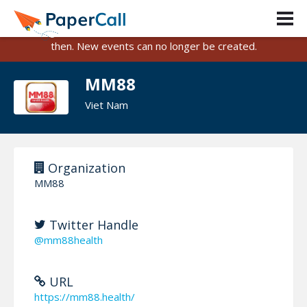
PaperCall is shutting down on August 31, 2026.
Existing events and submissions will remain available until
then. New events can no longer be created.
MM88
Viet Nam
Organization
MM88
Twitter Handle
@mm88health
URL
https://mm88.health/