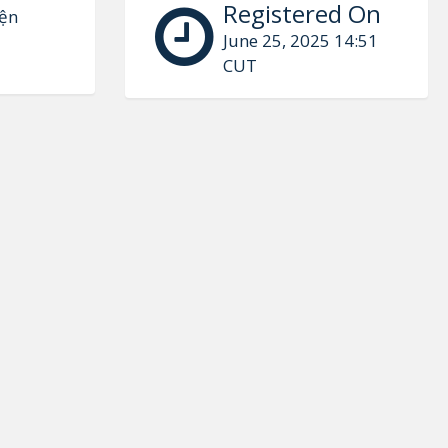
Registered On
iện
June 25, 2025 14:51
CUT