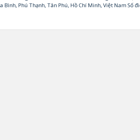
òa Bình, Phú Thạnh, Tân Phú, Hồ Chí Minh, Việt Nam Số đ