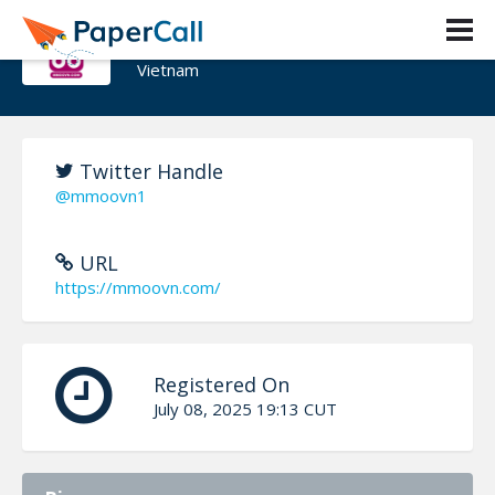
mmoovn com
Vietnam
Twitter Handle
@mmoovn1
URL
https://mmoovn.com/
Registered On
July 08, 2025 19:13 CUT