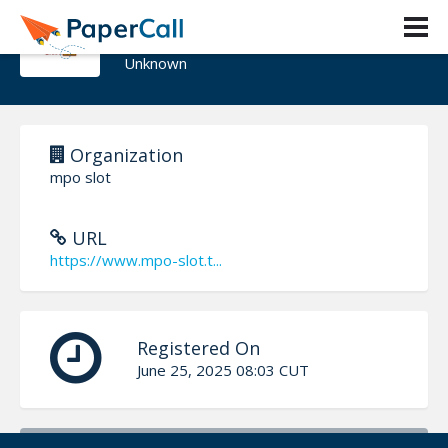
mpo slot
Unknown
Organization
mpo slot
URL
https://www.mpo-slot.t...
Registered On
June 25, 2025 08:03 CUT